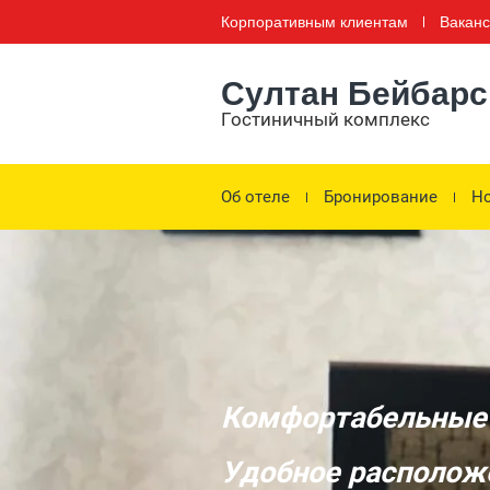
Корпоративным клиентам
Вакан
Султан Бейбарс
Гостиничный комплекс
Об отеле
Бронирование
Но
Комфортабельные
Удобное располож