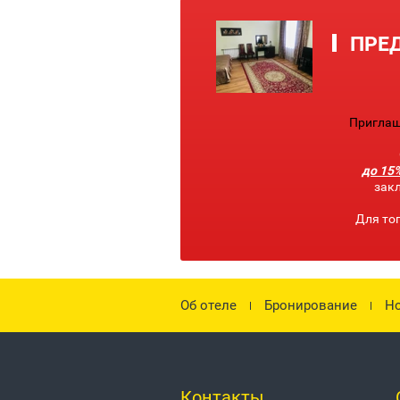
ПРЕ
Приглаш
до 15
закл
Для то
Об отеле
Бронирование
Но
Контакты