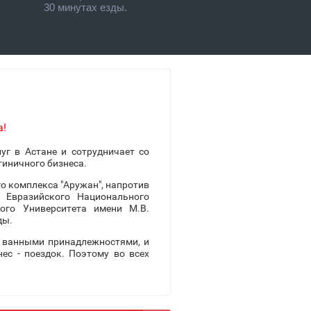
30 минутах езды.
а!
уг в Астане и сотрудничает со
тиничного бизнеса.
о комплекса "Аружан", напротив
т Евразийского Национального
ого Университета имени М.В.
ды.
, ванными принадлежностями, и
ес - поездок. Поэтому во всех