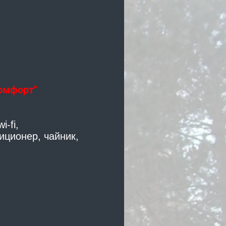
омфорт"
-fi,
иционер, чайник,