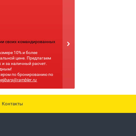
нии своих командированных
азмере 10% и более
иальной цене. Предлагаем
 и за наличный расчет.
одным!
жером по бронированию по
bejjbars@rambler.ru
Контакты