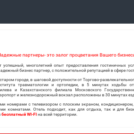
адежные партнеры- это залог процветания Вашего бизнес
т успешный, многолетний опыт предоставления гостиничных усл
адежный бизнес партнер, с положительной репутацией в сфере гос
старом городе, в шаговой доступности от Торгово-развлекательног
нститута травматологии и ортопедии, в 5 минутах ходьбы о
илева и Казахстанского филиала Московского Государственн
ропорт и железнодорожный вокзал расположены в 30 минутах ез
ми номерами с телевизором с плоским экраном, кондиционером
 комнатами. Отель подходит, как для отдыха, так и для бизн
и
бесплатный WI-FI
на всей территории.