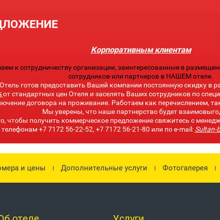
ДЛОЖЕНИЕ
Корпоративным клиентам
аем к сотрудничеству организации, заинтересованные в размеще
сотрудников или партнеров в НАШЕМ отеле.
Отель готов предоставить Вашей компании постоянную скидку в р
%
от стандартных цен Отеля и заселять Ваших сотрудников по спец
ючение договора на проживание. Работаем как перечислением, так
Мы уверены, что наше партнерство будет взаимовыг
го, чтобы получить коммерческое предложение свяжитесь с менед
телефонам +7 7172 56-22-52, +7 7172 56-21-80 или по e-mail:
Sultan-
мера и цены
Дополнительные услуги
Фотогалерея
Об отеле
Услуги