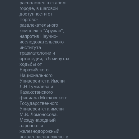
расположен в старом
городе, в шаговой
доступности от
Торгово-
развлекательного
комплекса "Аружан",
напротив Научно-
исследовательского
института
травматологии и
ортопедии, в 5 минутах
ходьбы от
Евразийского
Национального
Университета Имени
Л.Н Гумилева и
Казахстанского
филиала Московского
Государственного
Университета имени
М.В. Ломоносова.
Международный
аэропорт и
железнодорожный
вокзал расположены в