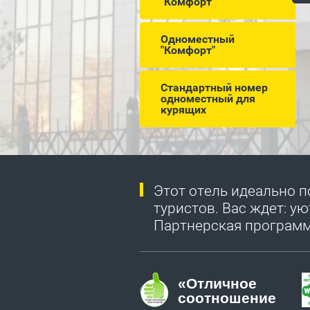
"Комфорт"
Одноместный
"Комфорт"
Стандартный номер
одноместный для
курящих
Этот отель идеально 
туристов. Вас ждет: у
Партнерская программ
«Отличное
соотношение