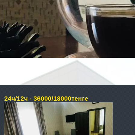
24ч/12ч - 36000/18000тенге