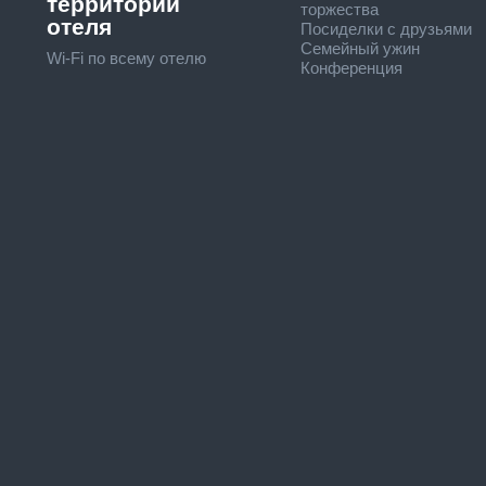
территории
торжества
отеля
Посиделки с друзьями
Семейный ужин
Wi-Fi по всему отелю
Конференция