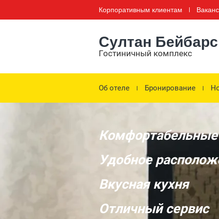
Корпоративным клиентам
Вакан
Султан Бейбарс
Гостиничный комплекс
Об отеле
Бронирование
Но
Комфортабельные
Удобное располож
Вкусная кухня
Отличный сервис