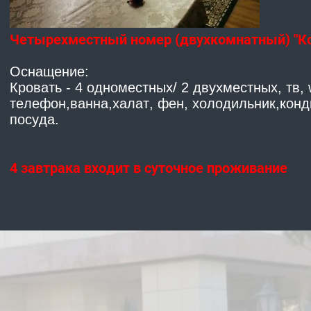
Четырехместный номер (двухкомнатный) "К
Оснащение:
Кровать - 4 одноместных/ 2 двухместных, тв, wi
телефон,ванна,халат, фен, холодильник,конд
посуда.
4 завтрака входит в суточное проживание