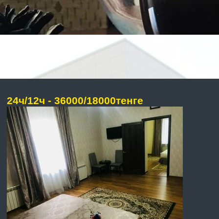
24ч/12ч - 36000/18000тенге