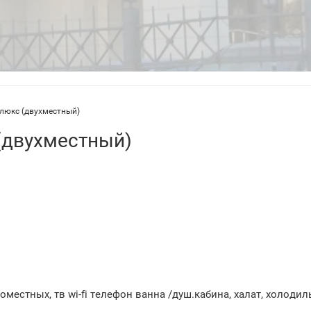
люкс (двухместный)
(двухместный)
оместных, тв wi-fi телефон ванна /душ.кабина, халат, холодил