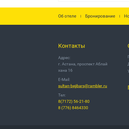
Об отеле
Бронирование
Но
Контакты
Адрес:
г. Астана, проспект Аблай
хана 16
E-Mail:
sultan-bejjbars@rambler.ru
Тел:
8(7172) 56-21-80
8 (776) 8464330