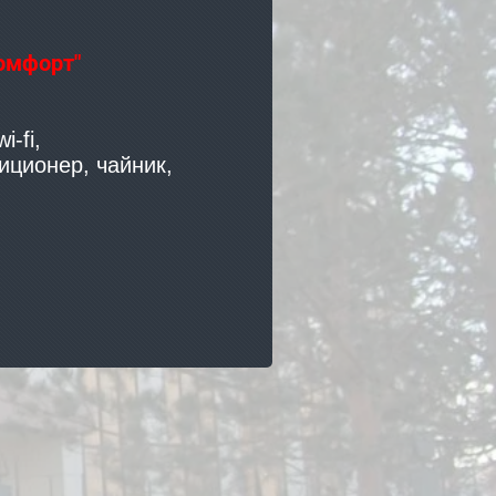
омфорт"
-fi,
иционер, чайник,