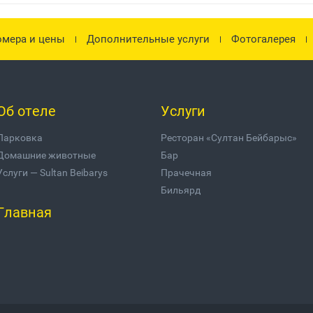
мера и цены
Дополнительные услуги
Фотогалерея
Об отеле
Услуги
Парковка
Ресторан «Султан Бейбарыс»
Домашние животные
Бар
Услуги — Sultan Beibarys
Прачечная
Бильярд
Главная